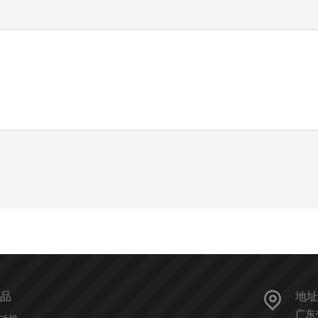
品
地址
广东