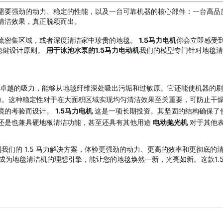
需要强劲的动力、稳定的性能，以及一台可靠机器的核心部件：一台高品
清洁效果，真正脱颖而出。
流密集区域，或者深度清洁家中珍贵的地毯。
1.5马力电机
你会立即感受
稳健设计原则。
用于泳池水泵的1.5马力电动机
我们的模型专门针对地毯清
化为卓越的吸力，能够从地毯纤维深处吸出污垢和过敏原。它还能使机器的
。这种稳定性对于在大面积区域实现均匀清洁效果至关重要，可防止干
境的考验而设计。
1.5马力电机
这是一项长期投资。其坚固的结构确保了
还是也兼具硬地板清洁功能，甚至还具有其他用途
电动抛光机
对于其他
我们的 1.5 马力解决方案，体验更强劲的动力、更高的效率和更彻底
成为地毯清洁机的理想引擎，能让您的地毯焕然一新，光亮如新。这款1.