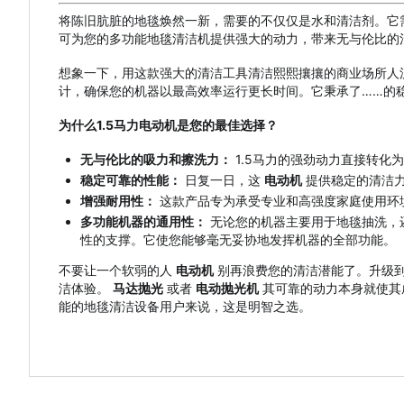
将陈旧肮脏的地毯焕然一新，需要的不仅仅是水和清洁剂。它
可为您的多功能地毯清洁机提供强大的动力，带来无与伦比的
想象一下，用这款强大的清洁工具清洁熙熙攘攘的商业场所人
计，确保您的机器以最高效率运行更长时间。它秉承了……的
为什么1.5马力电动机是您的最佳选择？
无与伦比的吸力和擦洗力：
1.5马力的强劲动力直接转
稳定可靠的性能：
日复一日，这
电动机
提供稳定的清洁力
增强耐用性：
这款产品专为承受专业和高强度家庭使用环
多功能机器的通用性：
无论您的机器主要用于地毯抽洗，
性的支撑。它使您能够毫无妥协地发挥机器的全部功能。
不要让一个软弱的人
电动机
别再浪费您的清洁潜能了。升级到
洁体验。
马达抛光
或者
电动抛光机
其可靠的动力本身就使其
能的地毯清洁设备用户来说，这是明智之选。