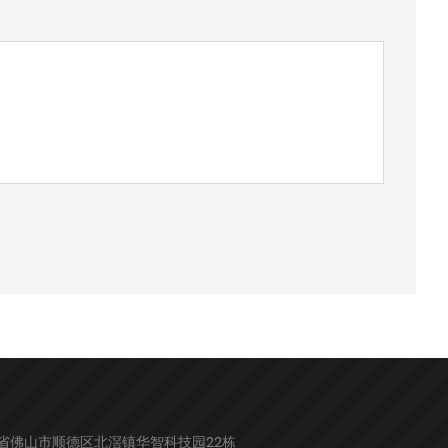
省佛山市顺德区北滘镇华智科技园22栋